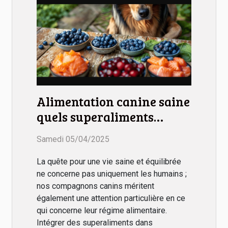
Alimentation canine saine
quels superaliments
intégrer au régime de
Samedi 05/04/2025
votre chien pour booster
sa santé
La quête pour une vie saine et équilibrée
ne concerne pas uniquement les humains ;
nos compagnons canins méritent
également une attention particulière en ce
qui concerne leur régime alimentaire.
Intégrer des superaliments dans