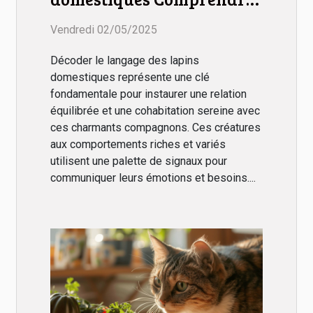
et interpréter les signaux
Vendredi 02/05/2025
pour une cohabitation
harmonieuse
Décoder le langage des lapins
domestiques représente une clé
fondamentale pour instaurer une relation
équilibrée et une cohabitation sereine avec
ces charmants compagnons. Ces créatures
aux comportements riches et variés
utilisent une palette de signaux pour
communiquer leurs émotions et besoins....