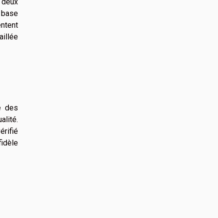
t deux
e base
entent
illée
é des
alité.
érifié
fidèle