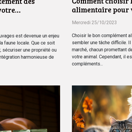
Comment choisir 
tement des
alimentaire pour 
votre
Mercredi 25/10/2023
Choisir le bon complément al
auvages est devenue un enjeu
sembler une tâche difficile. I
a faune locale. Que ce soit
marché, chacun promettant de
 sécuriser une propriété ou
votre animal. Cependant, il e
ntégration harmonieuse de
compléments...